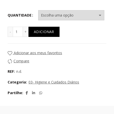
QUANTIDADE
Quantidade de Esponjas de Banho
ADICIONAR
Adicionar aos meus favoritos
Compare
REF:
n.d.
Categoria:
03- Higiene e Cuidados Diários
Partilhe