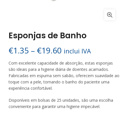
Esponjas de Banho
Price
€
1.35
–
€
19.60
inclui IVA
range:
Com excelente capacidade de absorção, estas esponjas
são ideais para a higiene diária de doentes acamados.
€1.35
Fabricadas em espuma sem sabão, oferecem suavidade ao
toque com a pele, tornando o banho do paciente uma
through
experiência confortável.
€19.60
Disponíveis em bolsas de 25 unidades, são uma escolha
conveniente para garantir uma higiene impecável.