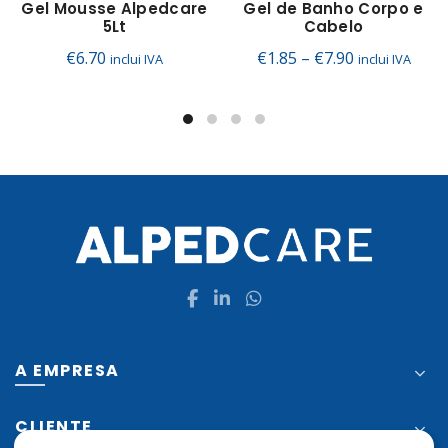
has
Gel Mousse Alpedcare
Gel de Banho Corpo e
5Lt
Cabelo
multiple
variants.
Price
€
6.70
€
1.85
–
€
7.90
inclui IVA
inclui IVA
The
range:
options
€1.85
may
through
be
€7.90
chosen
on
the
product
page
A EMPRESA
CLIENTE