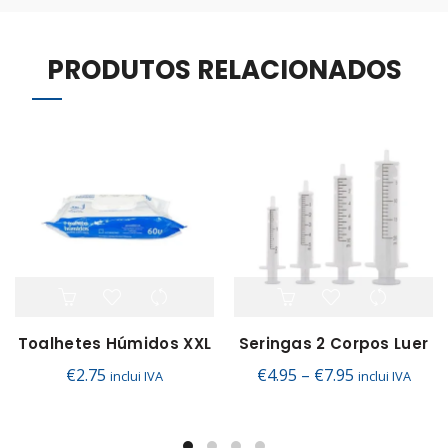
PRODUTOS RELACIONADOS
This
product
has
Toalhetes Húmidos XXL
Seringas 2 Corpos Luer
multiple
Price
€
2.75
€
4.95
–
€
7.95
variants.
inclui IVA
inclui IVA
The
range:
options
€4.95
may