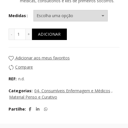
médicas, consultórios e kits de primeiros socorros.
Medidas
Quantidade de Compressas TNT Esterilizadas - Pack Eco
ADICIONAR
Adicionar aos meus favoritos
Compare
REF:
n.d.
Categorias:
04- Consumíveis Enfermagem e Médicos
,
Material Penso e Curativo
Partilhe