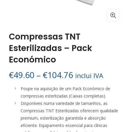
Compressas TNT
Esterilizadas – Pack
Económico
Price
€
49.60
–
€
104.76
inclui IVA
range:
Poupe na aquisição de um Pack Económico de
compressas esterlizadas (Caixas completas).
€49.60
Disponíveis numa variedade de tamanhos, as
Compressas TNT Esterilizadas oferecem qualidade
through
premium, esterilização garantida e absorção
€104.76
eficiente. Equipamento essencial para clínicas