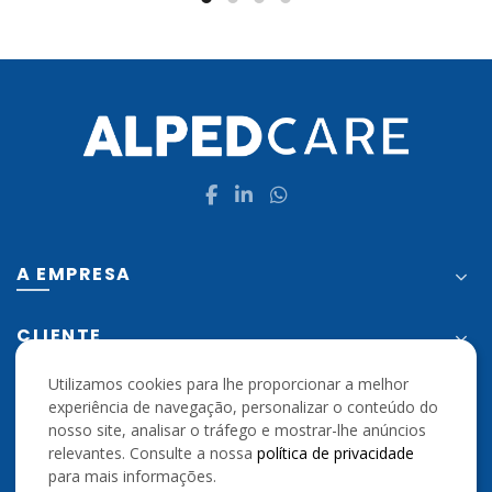
through
be
€7.95
chosen
on
the
product
page
A EMPRESA
CLIENTE
Utilizamos cookies para lhe proporcionar a melhor
LEGALIDADE
experiência de navegação, personalizar o conteúdo do
nosso site, analisar o tráfego e mostrar-lhe anúncios
relevantes. Consulte a nossa
política de privacidade
DESTAQUES
para mais informações.