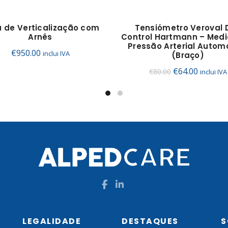
 de Verticalização com
Tensiómetro Veroval 
Arnês
Control Hartmann – Medi
Pressão Arterial Autom
€
950.00
inclui IVA
(Braço)
O
O
€
64.00
€
80.00
inclui IVA
preço
preço
original
atual
era:
é:
€80.00.
€64.00.
LEGALIDADE
DESTAQUES
S