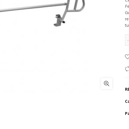
Fe
Gu
re
tu
R
C
P