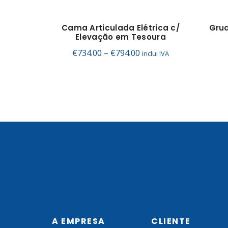
Cama Articulada Elétrica c/
Grua
Elevação em Tesoura
Price
€
734.00
–
€
794.00
inclui IVA
range:
€734.00
through
€794.00
A EMPRESA
CLIENTE