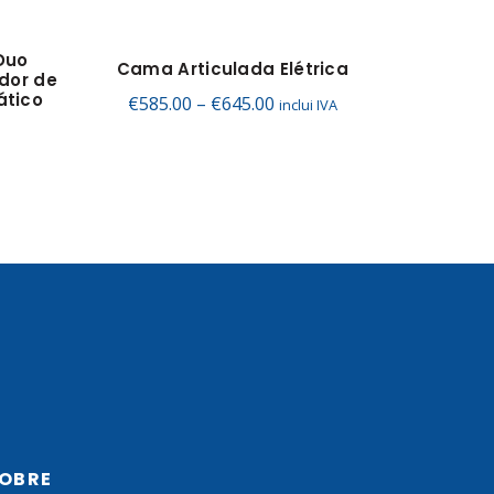
Duo
Cama Articulada Elétrica
Inspir
dor de
ático
Price
€
585.00
–
€
645.00
inclui IVA
range:
€585.00
through
€645.00
OBRE