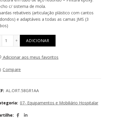
cho c/ sistema de mola.
ardas rebativeis (articulação plástico com cantos
dondos) e adaptáveis a todas as camas JMS (3
bos)
Quantidade de Par de Guardas de Fixação Universais
ADICIONAR
Adicionar aos meus favoritos
Compare
EF:
AL.ORT.58GR1AA
ategoria:
07- Equipamentos e Mobiliário Hospitalar
artilhe