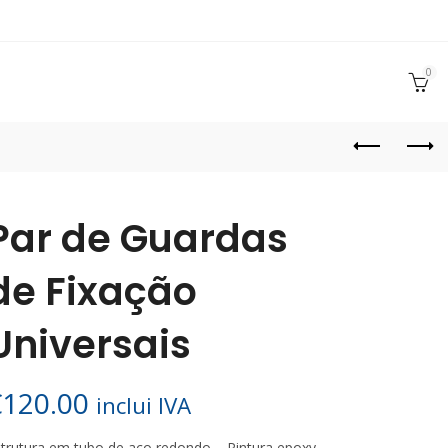
0
Par de Guardas
de Fixação
Universais
€
120.00
inclui IVA
trutura em tubo de aço redondo – Pintura epoxy.